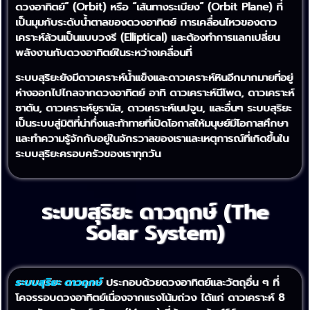
ดวงอาทิตย์” (Orbit) หรือ “เส้นทางระเบียง” (Orbit Plane) ที่
เป็นมุมกับระดับน้ำตาลของดวงอาทิตย์ การเคลื่อนไหวของดาว
เคราะห์ล้วนเป็นแบบวงรี (Elliptical) และต้องทำการแลกเปลี่ยน
พลังงานกับดวงอาทิตย์ในระหว่างเคลื่อนที่
ระบบสุริยะยังมีดาวเคราะห์น้ำแข็งและดาวเคราะห์หินอีกมากมายที่อยู่
ห่างออกไปไกลจากดวงอาทิตย์ อาทิ ดาวเคราะห์นีโพด, ดาวเคราะห์
ซาตัน, ดาวเคราะห์ยูรานัส, ดาวเคราะห์เนปจูน, และอื่นๆ ระบบสุริยะ
เป็นระบบสู่มิติที่น่าทึ่งและท้าทายที่เปิดโอกาสให้มนุษย์มีโอกาสศึกษา
และทำความรู้จักกับอยู่ในจักรวาลของเราและเหตุการณ์ที่เกิดขึ้นใน
ระบบสุริยะครอบครัวของเราทุกวัน
ระบบสุริยะ ดาวฤกษ์ (The
Solar System)
ระบบสุริยะ ดาวฤกษ์
ประกอบด้วยดวงอาทิตย์และวัตถุอื่น ๆ ที่
โคจรรอบดวงอาทิตย์เนื่องจากแรงโน้มถ่วง ได้แก่ ดาวเคราะห์ 8