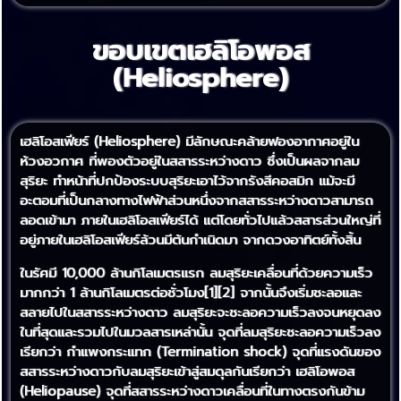
ขอบเขตเฮลิโอพอส
(Heliosphere)
เฮลิโอสเฟียร์ (Heliosphere) มีลักษณะคล้ายฟองอากาศอยู่ใน
ห้วงอวกาศ ที่พองตัวอยู่ในสสารระหว่างดาว ซึ่งเป็นผลจากลม
สุริยะ ทำหน้าที่ปกป้องระบบสุริยะเอาไว้จากรังสีคอสมิก แม้จะมี
อะตอมที่เป็นกลางทางไฟฟ้าส่วนหนึ่งจากสสารระหว่างดาวสามารถ
ลอดเข้ามา ภายในเฮลิโอสเฟียร์ได้ แต่โดยทั่วไปแล้วสสารส่วนใหญ่ที่
อยู่ภายในเฮลิโอสเฟียร์ล้วนมีต้นกำเนิดมา จากดวงอาทิตย์ทั้งสิ้น
ในรัศมี 10,000 ล้านกิโลเมตรแรก ลมสุริยะเคลื่อนที่ด้วยความเร็ว
มากกว่า 1 ล้านกิโลเมตรต่อชั่วโมง[1][2] จากนั้นจึงเริ่มชะลอและ
สลายไปในสสารระหว่างดาว ลมสุริยะจะชะลอความเร็วลงจนหยุดลง
ในที่สุดและรวมไปในมวลสารเหล่านั้น จุดที่ลมสุริยะชะลอความเร็วลง
เรียกว่า กำแพงกระแทก (Termination shock) จุดที่แรงดันของ
สสารระหว่างดาวกับลมสุริยะเข้าสู่สมดุลกันเรียกว่า เฮลิโอพอส
(Heliopause) จุดที่สสารระหว่างดาวเคลื่อนที่ในทางตรงกันข้าม