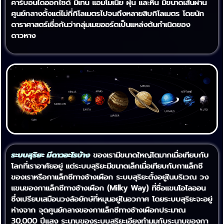
คาร์บอนไดออกไซด์ มีเทน แอมโมเนีย ฝุ่น และหิน มีขนาดเส้นผ่าน
ศูนย์กลางตั้งแต่ไม่กี่กิโลเมตรไปจนถึงหลายสิบกิโลเมตร โดยนัก
ดาราศาสตร์เชื่อกันว่ากลุ่มเมฆออร์ตเป็นแหล่งต้นกำเนิดของ
ดาวหาง
ระบบสุริยะ มีดาวอะไรบ้าง
ของเรามีขนาดใหญ่โตมากเมื่อเทียบกับ
โลกที่เราอาศัยอยู่ แต่ระบบสุริยะมีขนาดเล็กเมื่อเทียบกับกาแล็กซี
ของเราหรือกาแล็กซีทางช้างเผือก ระบบสุริยะตั้งอยู่ในบริเวณ วง
แขนของกาแล็กซีทางช้างเผือก (Milky Way) ที่ชื่อแขนโอไลออน
ซึ่งเปรียบเสมือนวงล้อยักษ์ที่หมุนอยู่ในอวกาศ โดยระบบสุริยะจะอยู่
ห่างจาก จุดศูนย์กลางของกาแล็กซีทางช้างเผือกประมาณ
30,000 ปีแสง ระนาบของระบบสุริยะเอียงทำมุมกับระนาบของกา