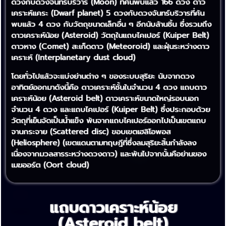
ดวงกับดวงจันทร์บริวาร (Moon) ที่ค้นพบแล้ว 166 ดวง ดาว
เคราะห์แคระ (Dwarf planet) 5 ดวงกับดวงจันทร์บริวารที่ค้น
พบแล้ว 4 ดวง กับวัตถุขนาดเล็กอื่น ๆ อีกนับล้านชิ้น ซึ่งรวมถึง
ดาวเคราะห์น้อย (Asteroid) วัตถุในแถบไคเปอร์ (Kuiper Belt)
ดาวหาง (Comet) สะเก็ดดาว (Meteoroid) และฝุ่นระหว่างดาว
เคราะห์ (Interplanetary dust cloud)
โดยทั่วไปแล้วจะแบ่งย่านต่าง ๆ ของระบบสุริยะ นับจากดวง
อาทิตย์ออกมาดังนี้คือ ดาวเคราะห์ชั้นในจำนวน 4 ดวง แถบดาว
เคราะห์น้อย (Asteroid belt) ดาวเคราะห์ขนาดใหญ่รอบนอก
จำนวน 4 ดวง และแถบไคเปอร์ (Kuiper Belt) ซึ่งประกอบด้วย
วัตถุที่เย็นจัดเป็นน้ำแข็ง พ้นจากแถบไคเปอร์ออกไปเป็นเขตแถบ
จานกระจาย (Scattered disc) ขอบเขตเฮลิโอพอส
(Heliosphere) (เขตแดนตามทฤษฎีที่ซึ่งลมสุริยะสิ้นกำลังลง
เนื่องจากมวลสารระหว่างดวงดาว) และพ้นไปจากนั้นคือย่านของ
เมฆออร์ต (Oort cloud)
แถบดาวเคราะห์น้อย
(Asteroid belt)