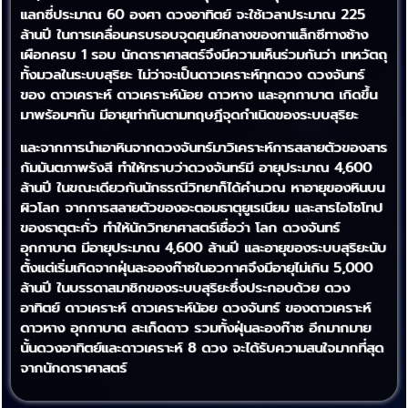
แลกซี่ประมาณ 60 องศา ดวงอาทิตย์ จะใช้เวลาประมาณ 225
ล้านปี ในการเคลื่อนครบรอบจุดศูนย์กลางของกาแล็กซีทางช้าง
เผือกครบ 1 รอบ นักดาราศาสตร์จึงมีความเห็นร่วมกันว่า เทหวัตถุ
ทั้งมวลในระบบสุริยะ ไม่ว่าจะเป็นดาวเคราะห์ทุกดวง ดวงจันทร์
ของ ดาวเคราะห์ ดาวเคราะห์น้อย ดาวหาง และอุกกาบาต เกิดขึ้น
มาพร้อมๆกัน มีอายุเท่ากันตามทฤษฎีจุดกำเนิดของระบบสุริยะ
และจากการนำเอาหินจากดวงจันทร์มาวิเคราะห์การสลายตัวของสาร
กัมมันตภาพรังสี ทำให้ทราบว่าดวงจันทร์มี อายุประมาณ 4,600
ล้านปี ในขณะเดียวกันนักธรณีวิทยาก็ได้คำนวณ หาอายุของหินบน
ผิวโลก จากการสลายตัวของอะตอมธาตุยูเรเนียม และสารไอโซโทป
ของธาตุตะกั่ว ทำให้นักวิทยาศาสตร์เชื่อว่า โลก ดวงจันทร์
อุกกาบาต มีอายุประมาณ 4,600 ล้านปี และอายุของระบบสุริยะนับ
ตั้งแต่เริ่มเกิดจากฝุ่นละอองก๊าซในอวกาศจึงมีอายุไม่เกิน 5,000
ล้านปี ในบรรดาสมาชิกของระบบสุริยะซึ่งประกอบด้วย ดวง
อาทิตย์ ดาวเคราะห์ ดาวเคราะห์น้อย ดวงจันทร์ ของดาวเคราะห์
ดาวหาง อุกกาบาต สะเก็ดดาว รวมทั้งฝุ่นละองก๊าซ อีกมากมาย
นั้นดวงอาทิตย์และดาวเคราะห์ 8 ดวง จะได้รับความสนใจมากที่สุด
จากนักดาราศาสตร์