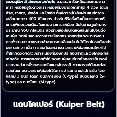
ระบบสุริยะ มี ลักษณะ อย่างไร
มวลกว่าครึ่งหนึ่งของแถบดาว
เคราะห์น้อยอยู่ในดาวเคราะห์น้อยที่มีขนาดใหญ่ที่สุด 4 ดวง ได้แก่
ซีรีส, เวสตา, พัลลัส และไฮเจีย ทั้งสี่ดวงนี้มีเส้นผ่านศูนย์กลาง
เฉลี่ยมากกว่า 400 กิโลเมตร สำหรับซีรีสซึ่งถือเป็นดาวเคราะห์
แคระเพียงดวงเดียวในแถบดาวเคราะห์น้อย มีเส้นผ่านศูนย์กลาง
ประมาณ 950 กิโลเมตร ส่วนที่เหลือมีขนาดลดหลั่นกันไปจนถึง
เศษฝุ่น วัตถุในแถบดาวเคราะห์น้อยกระจายอยู่อย่างเบาบางจน
กระทั่งยานอวกาศหลายลำสามารถเคลื่อนผ่านไปได้โดยไม่ชนกับอะไร
เลย นอกจากนั้น การชนกันระหว่างดาวเคราะห์น้อยขนาดใหญ่ได้
ทำให้เกิดวงศ์ดาวเคราะห์น้อยที่มีองค์ประกอบธาตุและวงโคจรใกล้
เคียงกัน การแตกสลายทำให้เกิดเศษฝุ่นละเอียดซึ่งกลายเป็นองค์
ประกอบส่วนหนึ่งของแสงในแนวจักรราศี ดาวเคราะห์น้อยแต่ละ
ดวงในแถบดาวเคราะห์น้อยได้รับการจำแนกตามสเปกตรัม โดย
หลักมี 3 ชนิด ได้แก่ ชนิดคาร์บอน (C-type) ชนิดซิลิเกต (S-
type) และชนิดโลหะ (M-type)
แถบไคเปอร์ (Kuiper Belt)