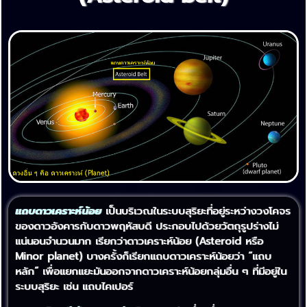
แถบดาวเคราะห์น้อย
เป็นบริเวณในระบบสุริยะที่อยู่ระหว่างวงโคจร
ของดาวอังคารกับดาวพฤหัสบดี ประกอบไปด้วยวัตถุรูปร่างไม่
แน่นอนจำนวนมาก เรียกว่าดาวเคราะห์น้อย (Asteroid หรือ
Minor planet) บางครั้งก็เรียกแถบดาวเคราะห์น้อยว่า “แถบ
หลัก” เพื่อแยกแยะมันออกจากดาวเคราะห์น้อยกลุ่มอื่น ๆ ที่มีอยู่ใน
ระบบสุริยะ เช่น แถบไคเปอร์