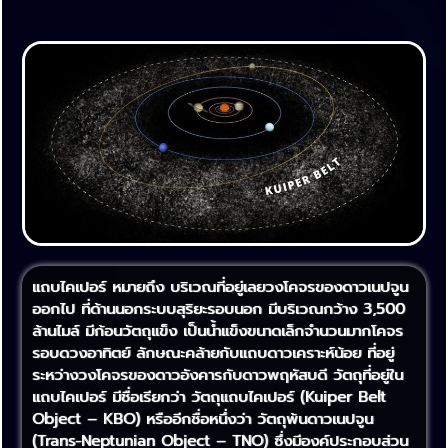
แถบไคเปอร์ หมายถึง บริเวณที่อยู่เลยวงโคจรของดาวเนปจูน
ออกไป ที่ด้านนอกระบบสุริยะรอบนอก มีบริเวณกว้าง 3,500
ล้านไมล์ มีก้อนวัตถุแข็ง เป็นน้ำแข็งขนาดเล็กจำนวนมากโคจร
รอบดวงอาทิตย์ ลักษณะคล้ายกับแถบดาวเคราะห์น้อย ที่อยู่
ระหว่างวงโคจรของดาวอังคารกับดาวพฤหัสบดี วัตถุที่อยู่ใน
แถบไคเปอร์ มีชื่อเรียกว่า วัตถุแถบไคเปอร์ (Kuiper Belt
Object – KBO) หรืออีกชื่อหนึ่งว่า วัตถุพ้นดาวเนปจูน
(Trans-Neptunian Object – TNO) ซึ่งมีองค์ประกอบส่วน