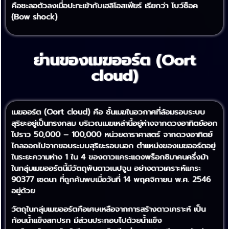
คือชะลอตัวลงเมื่อปะทะเข้ากับเฮลิโอสเฟียร์ เรียกว่า โบว์ช็อค
(Bow shock)
ย่านของเมฆออร์ต (Oort
cloud)
เมฆออร์ต (Oort cloud) คือ ชั้นเมฆในอวกาศที่ล้อมรอบระบบ
สุริยะอยู่เป็นทรงกลม บริเวณเมฆเหล่านี้อยู่ห่างจากดวงอาทิตย์ออก
ไปราว 50,000 – 100,000 หน่วยดาราศาสตร์ จากดวงอาทิตย์
ไกลออกไปจากขอบระบบสุริยะรอบนอก ตำแหน่งของเมฆออร์ตอยู่
ในระยะความห่าง 1 ใน 4 ของดาวแคระแดงพร็อกซิมาคนครึ่งม้า
ในกลุ่มเมฆออร์ตนี้มีวัตถุพ้นดาวเนปจูน อย่างดาวเคราะห์แคระ
90377 เซดนา ที่ถูกค้นพบเมื่อวันที่ 14 พฤศจิกายน พ.ศ. 2546
อยู่ด้วย
วัตถุในกลุ่มเมฆออร์ตคือเศษเหลือจากการสร้างดาวเคราะห์ เป็น
ก้อนน้ำแข็งสกปรก มีส่วนประกอบไปด้วยน้ำแข็ง