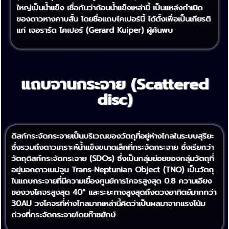
ใหญ่เป็นน้ำแข็ง เชื่อกันว่าก้อนน้ำแข็งเหล่านี้ เป็นแหล่งกำเนิด
ของดาวหางคาบสั้น โดยชื่อแถบไคเปอร์นี้ ได้ตั้งเพื่อเป็นเกียรติ
แก่ เจอราร์ด ไคเปอร์ (Gerard Kuiper) ผู้ค้นพบ
แถบจานกระจาย (Scattered
disc)
ดิสก์กระจัดกระจายเป็นบริเวณของวัตถุที่อยู่ห่างไกลในระบบสุริยะ
ซึ่งรวมถึงดาวเคราะห์น้ำแข็งขนาดเล็กที่กระจัดกระจาย ซึ่งเรียกว่า
วัตถุดิสก์กระจัดกระจาย (SDOs) ซึ่งเป็นกลุ่มย่อยของกลุ่มวัตถุที่
อยู่นอกดาวเนปจูน Trans-Neptunian Object (TNO) เป็นวัตถุ
ในแถบกระจายที่มีความเยื้องศูนย์การโคจรสูงสุด 0.8 ความเอียง
ของวงโคจรสูงสุด 40° และระยะทางสูงสุดถึงดวงอาทิตย์มากกว่า
30AU วงโคจรที่ห่างไกลมากเหล่านี้คิดว่าเป็นผลมาจากแรงโน้ม
ถ่วงที่กระจัดกระจายโดยก๊าซยักษ์